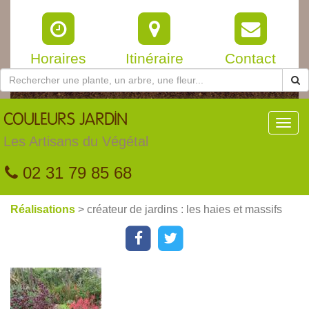
Horaires
Itinéraire
Contact
COULEURS
JARDIN
Toggl
navig
Les Artisans du Végétal
02 31 79 85 68
Réalisations
> créateur de jardins : les haies et massifs